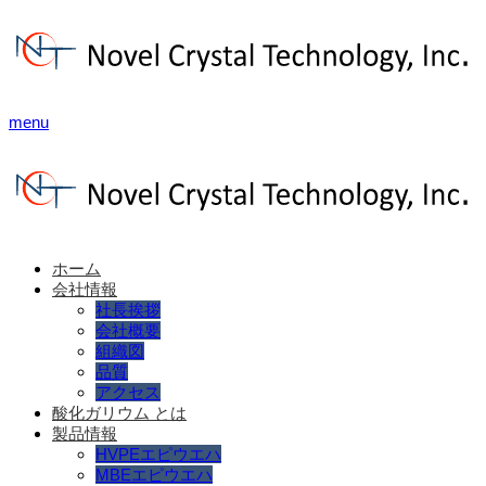
menu
ホーム
会社情報
社長挨拶
会社概要
組織図
品質
アクセス
酸化ガリウム とは
製品情報
HVPEエピウエハ
MBEエピウエハ