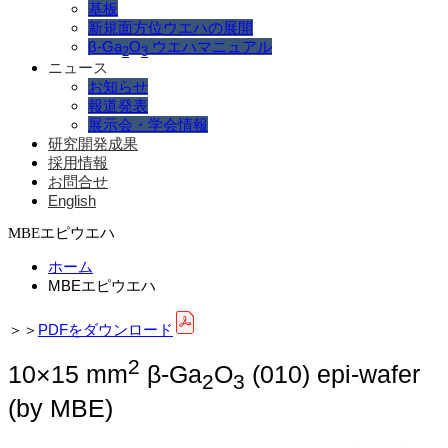
基板
新規面方位ウエハの展開
β-Ga
O
ウエハマニュアル
2
3
ニュース
お知らせ
報道発表
展示会・学会情報
研究開発成果
採用情報
お問合せ
English
MBEエピウエハ
ホーム
MBEエピウエハ
＞＞
PDFをダウンロード
2
10×15 mm
β-Ga
O
(010) epi-wafer
2
3
(by MBE)