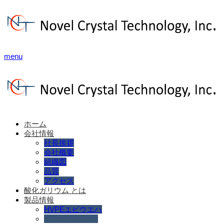
menu
ホーム
会社情報
社長挨拶
会社概要
組織図
品質
アクセス
酸化ガリウム とは
製品情報
HVPEエピウエハ
MBEエピウエハ