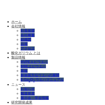
ホーム
会社情報
社長挨拶
会社概要
組織図
品質
アクセス
酸化ガリウム とは
製品情報
HVPEエピウエハ
MBEエピウエハ
基板
新規面方位ウエハの展開
β-Ga
O
ウエハマニュアル
2
3
ニュース
お知らせ
報道発表
展示会・学会情報
研究開発成果