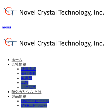
menu
ホーム
会社情報
社長挨拶
会社概要
組織図
品質
アクセス
酸化ガリウム とは
製品情報
HVPEエピウエハ
MBEエピウエハ