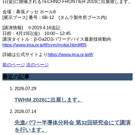
日(金)に開催されるTECHNO-FRONTIER 2019に出展致します。
会場：幕張メッセ ホール6
[展示ブース] 番号：6B-12 (タムラ製作所ブース内)
[講演情報] ※2019.4.16追記
日程：4月19日(金) 10:00～12:45
講演タイトル：β-Ga2O3パワーデバイス最新技術動向
https://www.jma.or.jp/tf/sym/motor.html#B5
詳細は公式サイトより
https://www.jma.or.jp/tf/
前のページ
次のページ
最近の記事
2026.07.29
TWHM 2026に出展します。
2026.07.14
先進パワー半導体分科会 第32回研究会にて講演
を行います。