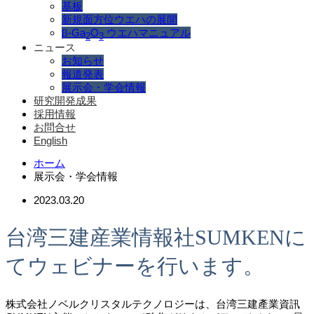
基板
新規面方位ウエハの展開
β-Ga
O
ウエハマニュアル
2
3
ニュース
お知らせ
報道発表
展示会・学会情報
研究開発成果
採用情報
お問合せ
English
ホーム
展示会・学会情報
2023.03.20
台湾三建産業情報社SUMKENに
てウェビナーを行います。
株式会社ノベルクリスタルテクノロジーは、台湾三建產業資訊