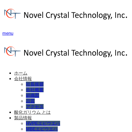
menu
ホーム
会社情報
社長挨拶
会社概要
組織図
品質
アクセス
酸化ガリウム とは
製品情報
HVPEエピウエハ
MBEエピウエハ