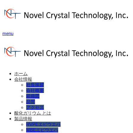
menu
ホーム
会社情報
社長挨拶
会社概要
組織図
品質
アクセス
酸化ガリウム とは
製品情報
HVPEエピウエハ
MBEエピウエハ