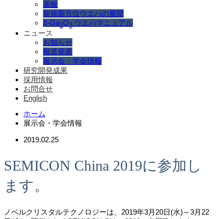
基板
新規面方位ウエハの展開
β-Ga
O
ウエハマニュアル
2
3
ニュース
お知らせ
報道発表
展示会・学会情報
研究開発成果
採用情報
お問合せ
English
ホーム
展示会・学会情報
2019.02.25
SEMICON China 2019に参加し
ます。
ノベルクリスタルテクノロジーは、2019年3月20日(水)～3月22