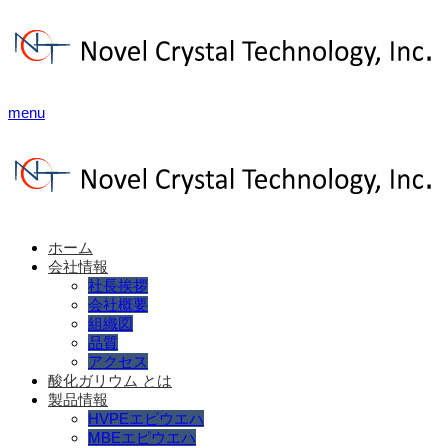
menu
ホーム
会社情報
社長挨拶
会社概要
組織図
品質
アクセス
酸化ガリウム とは
製品情報
HVPEエピウエハ
MBEエピウエハ