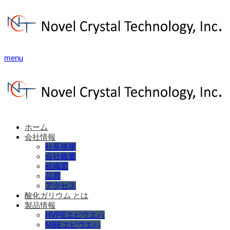
menu
ホーム
会社情報
社長挨拶
会社概要
組織図
品質
アクセス
酸化ガリウム とは
製品情報
HVPEエピウエハ
MBEエピウエハ