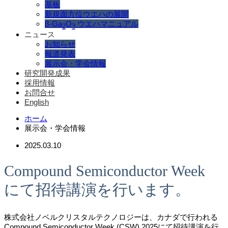
基板
新規面方位ウエハの展開
β-Ga
O
ウエハマニュアル
2
3
ニュース
お知らせ
報道発表
展示会・学会情報
研究開発成果
採用情報
お問合せ
English
ホーム
展示会・学会情報
2025.03.10
Compound Semiconductor Week
にて招待講演を行います。
株式会社ノベルクリスタルテクノロジーは、カナダで行われる
Compound Semiconductor Week (CSW) 2025にて招待講演を行