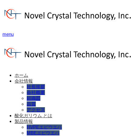
menu
ホーム
会社情報
社長挨拶
会社概要
組織図
品質
アクセス
酸化ガリウム とは
製品情報
HVPEエピウエハ
MBEエピウエハ