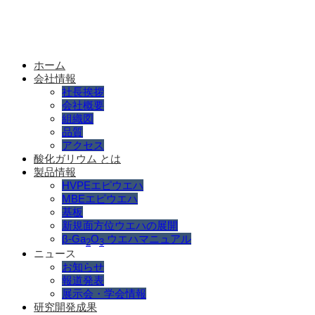
ホーム
会社情報
社長挨拶
会社概要
組織図
品質
アクセス
酸化ガリウム とは
製品情報
HVPEエピウエハ
MBEエピウエハ
基板
新規面方位ウエハの展開
β-Ga
O
ウエハマニュアル
2
3
ニュース
お知らせ
報道発表
展示会・学会情報
研究開発成果