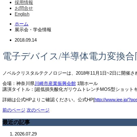
採用情報
お問合せ
English
ホーム
展示会・学会情報
2018.09.14
電子デバイス/半導体電力変換
ノベルクリスタルテクノロジーは、2018年11月1日~2日に開催
会場：神奈川県
川崎市産業振興会館
1階ホール
講演タイトル：[超低損失酸化ガリウムトレンチMOS型ショット
詳細は公式HPよりご確認ください。公式HP[
http://www.iee.jp/?
前のページ
次のページ
最近の記事
2026.07.29