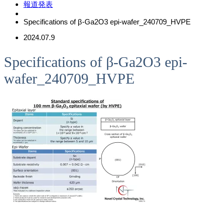
報道発表
Specifications of β-Ga2O3 epi-wafer_240709_HVPE
2024.07.9
Specifications of β-Ga2O3 epi-
wafer_240709_HVPE