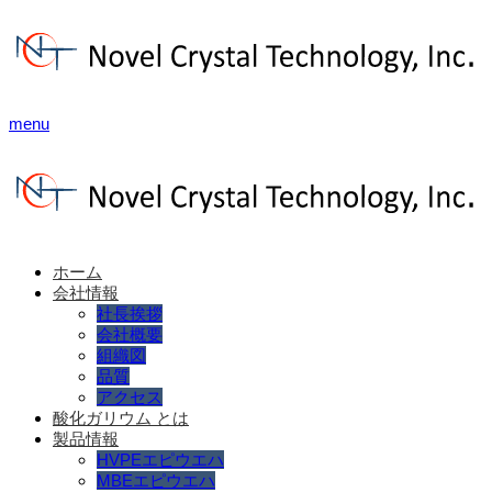
menu
ホーム
会社情報
社長挨拶
会社概要
組織図
品質
アクセス
酸化ガリウム とは
製品情報
HVPEエピウエハ
MBEエピウエハ