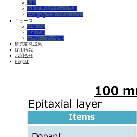
基板
新規面方位ウエハの展開
β-Ga
O
ウエハマニュアル
2
3
ニュース
お知らせ
報道発表
展示会・学会情報
研究開発成果
採用情報
お問合せ
English