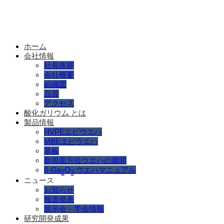
ホーム
会社情報
社長挨拶
会社概要
組織図
品質
アクセス
酸化ガリウム とは
製品情報
HVPEエピウエハ
MBEエピウエハ
基板
新規面方位ウエハの展開
β-Ga
O
ウエハマニュアル
2
3
ニュース
お知らせ
報道発表
展示会・学会情報
研究開発成果