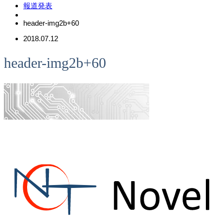
報道発表
header-img2b+60
2018.07.12
header-img2b+60