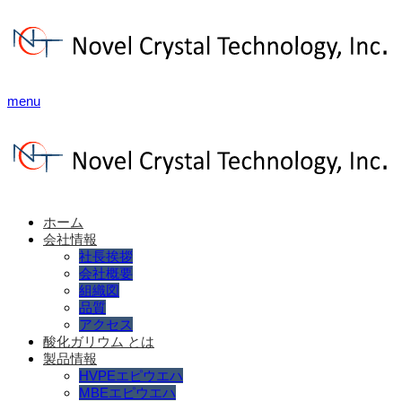
menu
ホーム
会社情報
社長挨拶
会社概要
組織図
品質
アクセス
酸化ガリウム とは
製品情報
HVPEエピウエハ
MBEエピウエハ