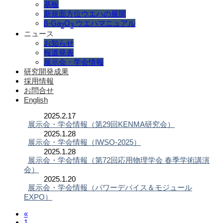
基板
新規面方位ウエハの展開
β-Ga
O
ウエハマニュアル
2
3
ニュース
お知らせ
報道発表
展示会・学会情報
研究開発成果
採用情報
お問合せ
English
2025.2.17
展示会・学会情報（第29回KENMA研究会）
2025.1.28
展示会・学会情報（IWSO-2025）
2025.1.28
展示会・学会情報（第72回応用物理学会 春季学術講演
会）
2025.1.20
展示会・学会情報（パワーデバイス＆モジュール
EXPO）
«
1