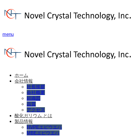
menu
ホーム
会社情報
社長挨拶
会社概要
組織図
品質
アクセス
酸化ガリウム とは
製品情報
HVPEエピウエハ
MBEエピウエハ