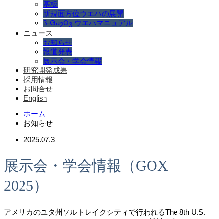
基板
新規面方位ウエハの展開
β-Ga
O
ウエハマニュアル
2
3
ニュース
お知らせ
報道発表
展示会・学会情報
研究開発成果
採用情報
お問合せ
English
ホーム
お知らせ
2025.07.3
展示会・学会情報（GOX
2025）
アメリカのユタ州ソルトレイクシティで行われるThe 8th U.S.