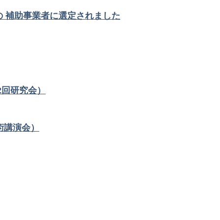
の 補助事業者に選定されました
2回研究会）
術講演会）