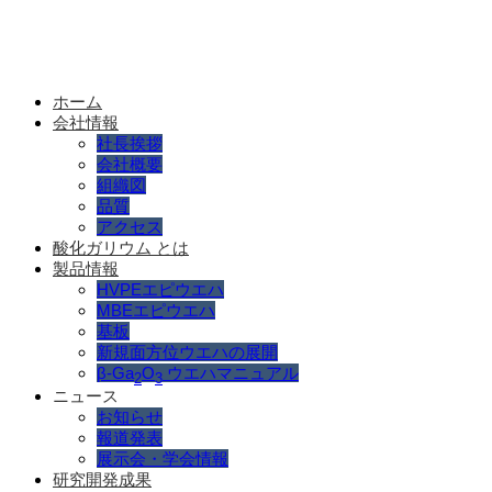
ホーム
会社情報
社長挨拶
会社概要
組織図
品質
アクセス
酸化ガリウム とは
製品情報
HVPEエピウエハ
MBEエピウエハ
基板
新規面方位ウエハの展開
β-Ga
O
ウエハマニュアル
2
3
ニュース
お知らせ
報道発表
展示会・学会情報
研究開発成果