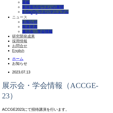
基板
新規面方位ウエハの展開
β-Ga
O
ウエハマニュアル
2
3
ニュース
お知らせ
報道発表
展示会・学会情報
研究開発成果
採用情報
お問合せ
English
ホーム
お知らせ
2023.07.13
展示会・学会情報（ACCGE-
23）
ACCGE2023にて招待講演を行います。