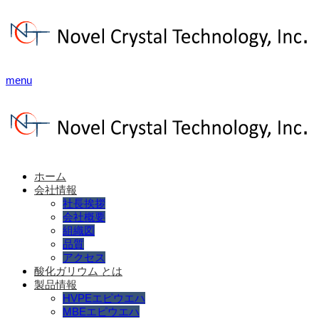
menu
ホーム
会社情報
社長挨拶
会社概要
組織図
品質
アクセス
酸化ガリウム とは
製品情報
HVPEエピウエハ
MBEエピウエハ