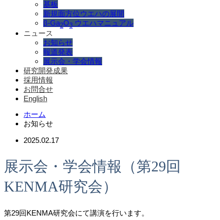
基板
新規面方位ウエハの展開
β-Ga
O
ウエハマニュアル
2
3
ニュース
お知らせ
報道発表
展示会・学会情報
研究開発成果
採用情報
お問合せ
English
ホーム
お知らせ
2025.02.17
展示会・学会情報（第29回
KENMA研究会）
第29回KENMA研究会にて講演を行います。