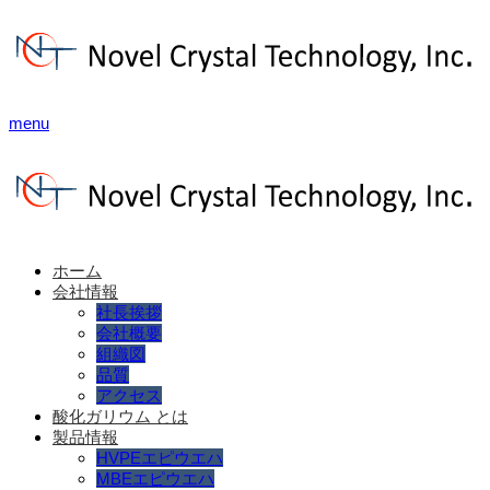
menu
ホーム
会社情報
社長挨拶
会社概要
組織図
品質
アクセス
酸化ガリウム とは
製品情報
HVPEエピウエハ
MBEエピウエハ