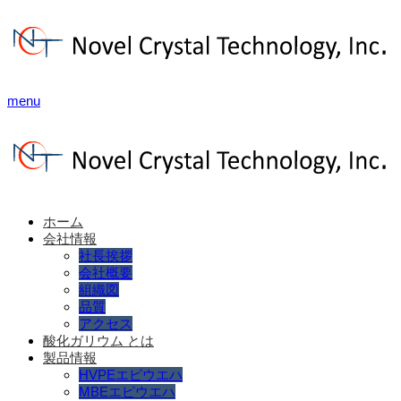
menu
ホーム
会社情報
社長挨拶
会社概要
組織図
品質
アクセス
酸化ガリウム とは
製品情報
HVPEエピウエハ
MBEエピウエハ