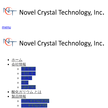
menu
ホーム
会社情報
社長挨拶
会社概要
組織図
品質
アクセス
酸化ガリウム とは
製品情報
HVPEエピウエハ
MBEエピウエハ