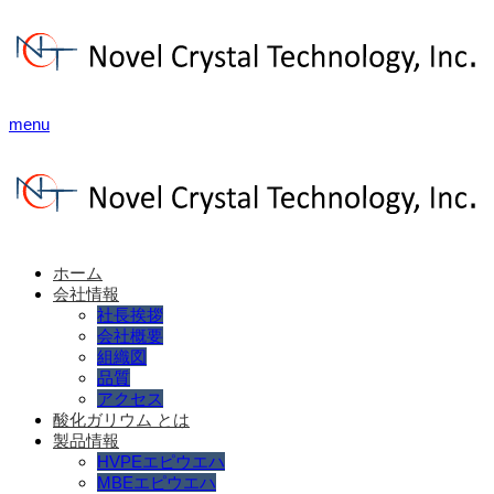
menu
ホーム
会社情報
社長挨拶
会社概要
組織図
品質
アクセス
酸化ガリウム とは
製品情報
HVPEエピウエハ
MBEエピウエハ