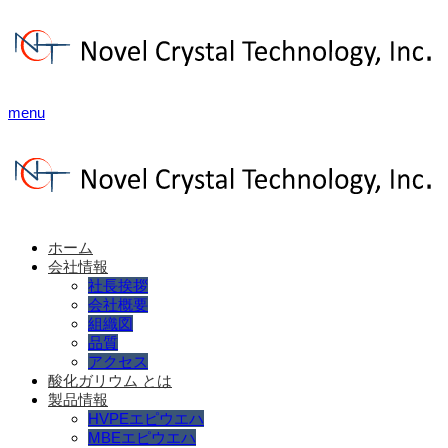
menu
ホーム
会社情報
社長挨拶
会社概要
組織図
品質
アクセス
酸化ガリウム とは
製品情報
HVPEエピウエハ
MBEエピウエハ