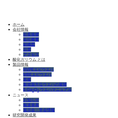
ホーム
会社情報
社長挨拶
会社概要
組織図
品質
アクセス
酸化ガリウム とは
製品情報
HVPEエピウエハ
MBEエピウエハ
基板
新規面方位ウエハの展開
β-Ga
O
ウエハマニュアル
2
3
ニュース
お知らせ
報道発表
展示会・学会情報
研究開発成果