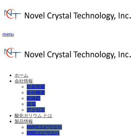
menu
ホーム
会社情報
社長挨拶
会社概要
組織図
品質
アクセス
酸化ガリウム とは
製品情報
HVPEエピウエハ
MBEエピウエハ