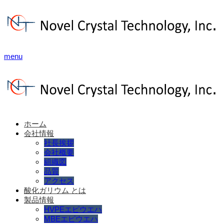
menu
ホーム
会社情報
社長挨拶
会社概要
組織図
品質
アクセス
酸化ガリウム とは
製品情報
HVPEエピウエハ
MBEエピウエハ