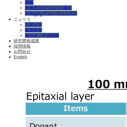
基板
新規面方位ウエハの展開
β-Ga
O
ウエハマニュアル
2
3
ニュース
お知らせ
報道発表
展示会・学会情報
研究開発成果
採用情報
お問合せ
English