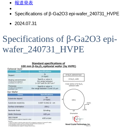
報道発表
Specifications of β-Ga2O3 epi-wafer_240731_HVPE
2024.07.31
Specifications of β-Ga2O3 epi-
wafer_240731_HVPE