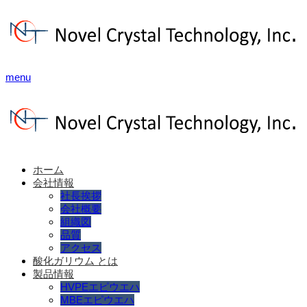
menu
ホーム
会社情報
社長挨拶
会社概要
組織図
品質
アクセス
酸化ガリウム とは
製品情報
HVPEエピウエハ
MBEエピウエハ