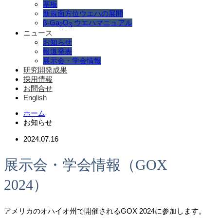
基板
新規面方位ウエハの展開
β-Ga
O
ウエハマニュアル
2
3
ニュース
お知らせ
報道発表
展示会・学会情報
研究開発成果
採用情報
お問合せ
English
ホーム
お知らせ
2024.07.16
展示会・学会情報（GOX
2024）
アメリカのオハイオ州で開催されるGOX 2024に参加します。