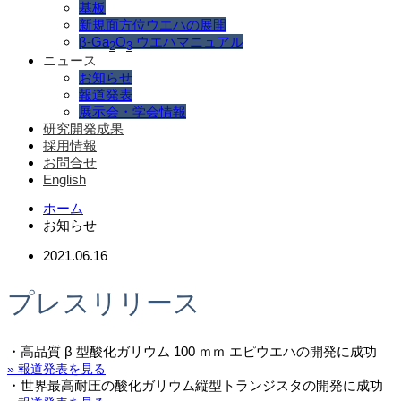
基板
新規面方位ウエハの展開
β-Ga
O
ウエハマニュアル
2
3
ニュース
お知らせ
報道発表
展示会・学会情報
研究開発成果
採用情報
お問合せ
English
ホーム
お知らせ
2021.06.16
プレスリリース
・高品質 β 型酸化ガリウム 100 ｍｍ エピウエハの開発に成功
» 報道発表を見る
・世界最高耐圧の酸化ガリウム縦型トランジスタの開発に成功