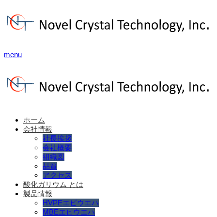
menu
ホーム
会社情報
社長挨拶
会社概要
組織図
品質
アクセス
酸化ガリウム とは
製品情報
HVPEエピウエハ
MBEエピウエハ