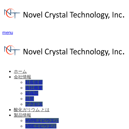
menu
ホーム
会社情報
社長挨拶
会社概要
組織図
品質
アクセス
酸化ガリウム とは
製品情報
HVPEエピウエハ
MBEエピウエハ