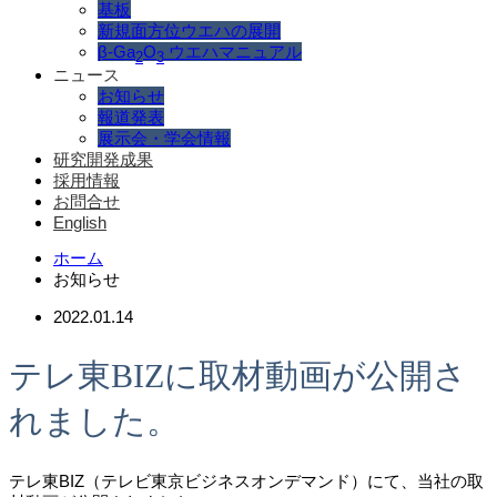
基板
新規面方位ウエハの展開
β-Ga
O
ウエハマニュアル
2
3
ニュース
お知らせ
報道発表
展示会・学会情報
研究開発成果
採用情報
お問合せ
English
ホーム
お知らせ
2022.01.14
テレ東BIZに取材動画が公開さ
れました。
テレ東BIZ（テレビ東京ビジネスオンデマンド）にて、当社の取