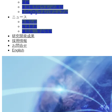
基板
新規面方位ウエハの展開
β-Ga
O
ウエハマニュアル
2
3
ニュース
お知らせ
報道発表
展示会・学会情報
研究開発成果
採用情報
お問合せ
English