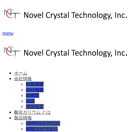
menu
ホーム
会社情報
社長挨拶
会社概要
組織図
品質
アクセス
酸化ガリウム とは
製品情報
HVPEエピウエハ
MBEエピウエハ